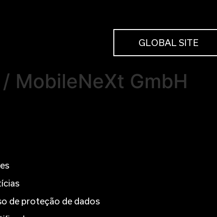
GLOBAL SITE
/ MobileNeXt GmbH
es
ícias
so de proteção de dados