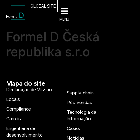
GLOBAL SITE
MENU
Formel D Česká
republika s.r.o
Mapa do site
Declaração de Missão
Supply-chain
Locais
Pós-vendas
Compliance
Tecnologia da
Carreira
Informação
Engenharia de
Cases
desenvolvimento
Notícias