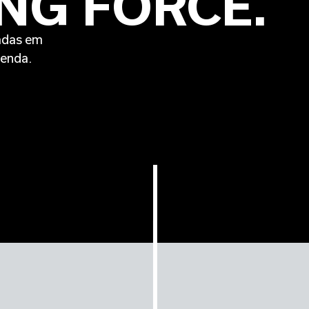
ING FORCE.
zadas em
venda.