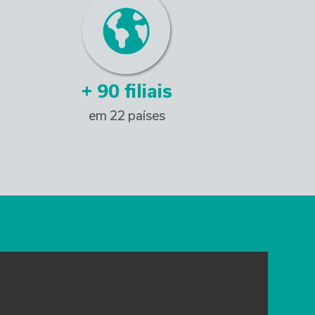
+ 
90
 filiais
em 22 países