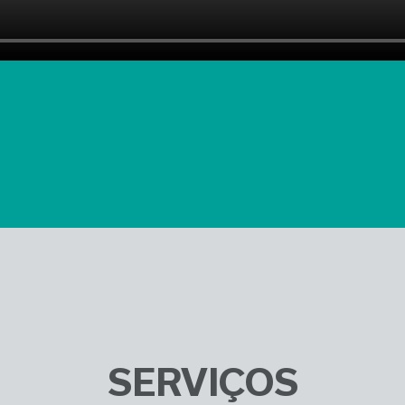
de Suprimentos. I
fabricantes, dist
logística e gestã
Oferecemos supor
ajustando nossas
para garantir qu
altos padrões de
Venha entender 
Saiba mais
SERVIÇOS