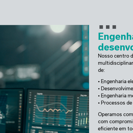
...
Engenha
desenv
Nosso centro d
multidisciplina
de:
• Engenharia el
• Desenvolvime
• Engenharia m
• Processos de
Operamos com 
com compromiss
eficiente em to