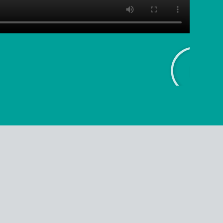
sso inclui fornecedores,
ribuidores e varejistas, bem como
o de transporte e embalagens.
te proativo e personalizado,
 soluções às suas necessidades
e sua operação alcance os mais
 qualidade e desempenho.
como podemos ajudá-los.